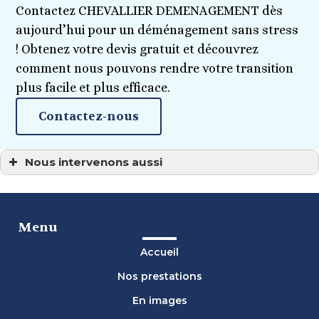
Contactez CHEVALLIER DEMENAGEMENT dès
aujourd’hui pour un déménagement sans stress
! Obtenez votre devis gratuit et découvrez
comment nous pouvons rendre votre transition
plus facile et plus efficace.
Contactez-nous
Nous intervenons aussi
Déménageur à Bain-de-Bretagne
Déménageur à Bruz, Montfort-sur-Meu
Déménageur à Cesson-Sévigné, Vitré
Déménageur à Combourg
Déménageur à Dinan
Menu
Déménageur à Dinard , Betton
Déménageur à La Mézière
Accueil
Déménageur à Laval
Déménageur à Montauban-de-Bretagne
Nos prestations
Déménageur à Pacé, Saint-Grégoire
Déménageur à Redon, Le Rheu
Déménageur à Rennes
En images
Déménageur à Saint-Malo